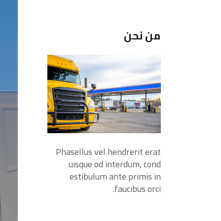
c
h
من نحن
Phasellus vel hendrerit erat
uisque od interdum, cond
estibulum ante primis in
faucibus orci.