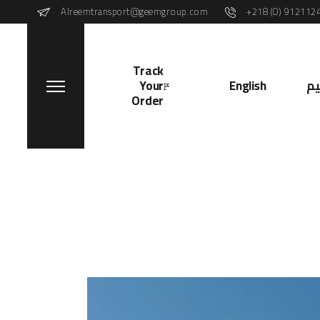
Alreemtransport@geemgroup.com
+218 (0) 912112
Track
Your
English
م
Order