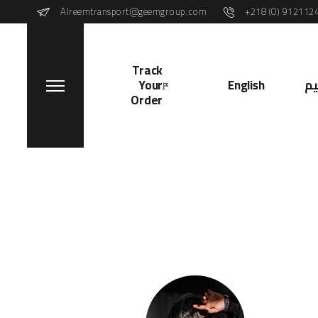
Alreemtransport@geemgroup.com
+218 (0) 912112
Track
Your
English
م
Order