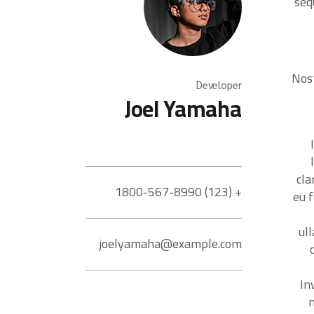
seq
Nost
Developer
Joel Yamaha
cla
+ (123) 1800-567-8990
eu f
ul
joelyamaha@example.com
In
n