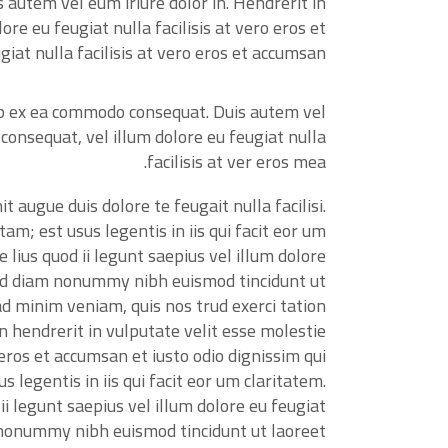
autem vel eum iriure dolor in. Hendrerit in
ore eu feugiat nulla facilisis at vero eros et
iat nulla facilisis at vero eros et accumsan.
quip ex ea commodo consequat. Duis autem vel
 consequat, vel illum dolore eu feugiat nulla
facilisis at ver eros mea.
t augue duis dolore te feugait nulla facilisi.
m; est usus legentis in iis qui facit eor um
lius quod ii legunt saepius vel illum dolore
, sed diam nonummy nibh euismod tincidunt ut
d minim veniam, quis nos trud exerci tation
in hendrerit in vulputate velit esse molestie
o eros et accumsan et iusto odio dignissim qui
 legentis in iis qui facit eor um claritatem.
i legunt saepius vel illum dolore eu feugiat
am nonummy nibh euismod tincidunt ut laoreet