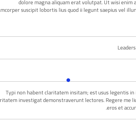
dolore magna aliquam erat volutpat. Ut wisi enim a
amcorper suscipit lobortis lius quod ii legunt saepius vel illum
Leader
Typi non habent claritatem insitam; est usus legentis in i
aritatem investigat demonstraverunt lectores. Regere me lius
eros et accum