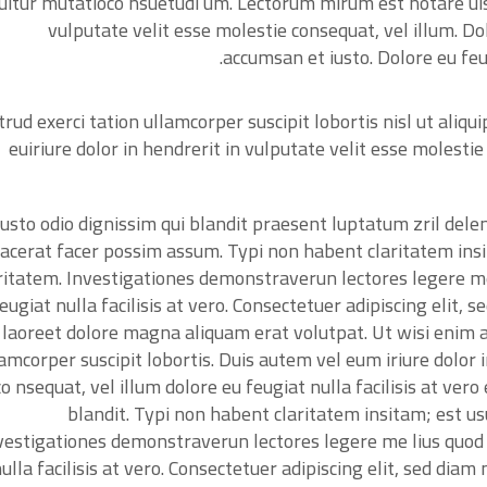
uitur mutatioco nsuetudi um. Lectorum mirum est notare uis 
vulputate velit esse molestie consequat, vel illum. Dol
accumsan et iusto. Dolore eu feug
rud exerci tation ullamcorper suscipit lobortis nisl ut ali
euiriure dolor in hendrerit in vulputate velit esse molestie
Iusto odio dignissim qui blandit praesent luptatum zril deleni
lacerat facer possim assum. Typi non habent claritatem insita
ritatem. Investigationes demonstraverun lectores legere me 
eugiat nulla facilisis at vero. Consectetuer adipiscing elit
laoreet dolore magna aliquam erat volutpat. Ut wisi enim a
lamcorper suscipit lobortis. Duis autem vel eum iriure dolor 
co nsequat, vel illum dolore eu feugiat nulla facilisis at ver
blandit. Typi non habent claritatem insitam; est usus
vestigationes demonstraverun lectores legere me lius quod i
ulla facilisis at vero. Consectetuer adipiscing elit, sed di